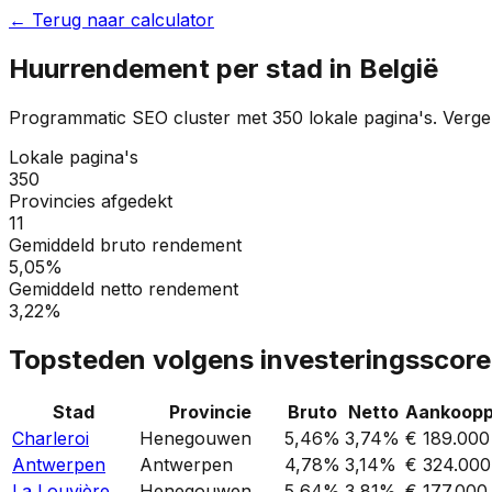
← Terug naar calculator
Huurrendement per stad in België
Programmatic SEO cluster met 350 lokale pagina's. Vergeli
Lokale pagina's
350
Provincies afgedekt
11
Gemiddeld bruto rendement
5,05%
Gemiddeld netto rendement
3,22%
Topsteden volgens investeringsscore
Stad
Provincie
Bruto
Netto
Aankooppr
Charleroi
Henegouwen
5,46%
3,74%
€ 189.000
Antwerpen
Antwerpen
4,78%
3,14%
€ 324.000
La Louvière
Henegouwen
5,64%
3,81%
€ 177.000