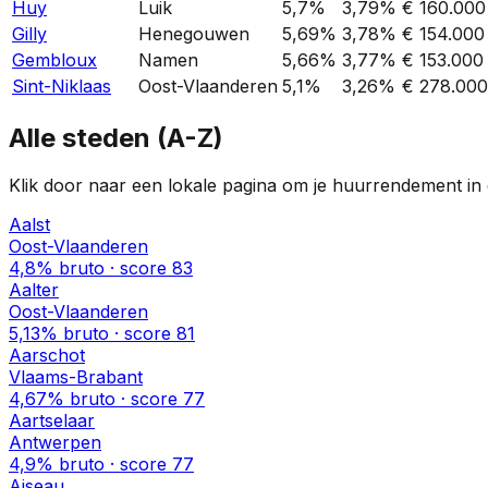
Huy
Luik
5,7%
3,79%
€ 160.000
Gilly
Henegouwen
5,69%
3,78%
€ 154.000
Gembloux
Namen
5,66%
3,77%
€ 153.000
Sint-Niklaas
Oost-Vlaanderen
5,1%
3,26%
€ 278.000
Alle steden (A-Z)
Klik door naar een lokale pagina om je huurrendement in d
Aalst
Oost-Vlaanderen
4,8%
bruto · score
83
Aalter
Oost-Vlaanderen
5,13%
bruto · score
81
Aarschot
Vlaams-Brabant
4,67%
bruto · score
77
Aartselaar
Antwerpen
4,9%
bruto · score
77
Aiseau