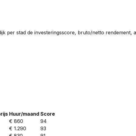
jk per stad de investeringsscore, bruto/netto rendement, a
ijs
Huur/maand
Score
€ 860
94
€ 1.290
93
€ 830
91