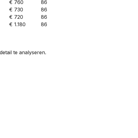
€ 760
86
€ 730
86
€ 720
86
€ 1.180
86
etail te analyseren.