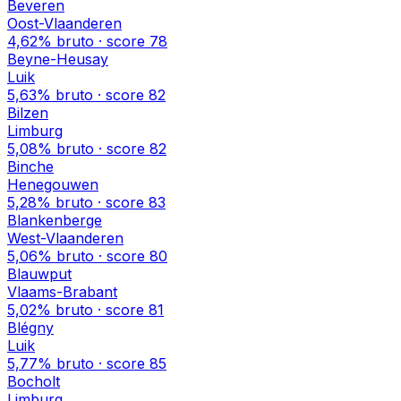
Beveren
Oost-Vlaanderen
4,62%
bruto · score
78
Beyne-Heusay
Luik
5,63%
bruto · score
82
Bilzen
Limburg
5,08%
bruto · score
82
Binche
Henegouwen
5,28%
bruto · score
83
Blankenberge
West-Vlaanderen
5,06%
bruto · score
80
Blauwput
Vlaams-Brabant
5,02%
bruto · score
81
Blégny
Luik
5,77%
bruto · score
85
Bocholt
Limburg