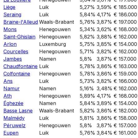
Liège
Luik
5,27%
3,59%
€ 185.000
Seraing
Luik
5,84%
4,17%
€ 186.000
Braine-l'Alleud
Waals-Brabant
5,76%
3,87%
€ 197.000
Mons
Henegouwen
5,34%
3,62%
€ 168.000
Saint-Ghislain
Henegouwen
5,82%
3,88%
€ 162.000
Arlon
Luxemburg
5,75%
3,85%
€ 154.000
Courcelles
Henegouwen
5,71%
3,82%
€ 162.000
Jambes
Namen
5,8%
3,87%
€ 157.000
Chaudfontaine
Luik
5,78%
3,86%
€ 163.000
Colfontaine
Henegouwen
5,78%
3,86%
€ 159.000
Ans
Luik
5,73%
3,82%
€ 166.000
Namur
Namen
5,16%
3,48%
€ 162.000
Ath
Henegouwen
5,89%
4,17%
€ 168.000
Éghezée
Namen
5,84%
3,89%
€ 154.000
Basse Lasne
Waals-Brabant
5,82%
3,86%
€ 182.000
Malmédy
Luik
5,81%
3,86%
€ 158.000
Péruwelz
Henegouwen
5,8%
3,87%
€ 157.000
Eupen
Luik
5,76%
3,84%
€ 161.000