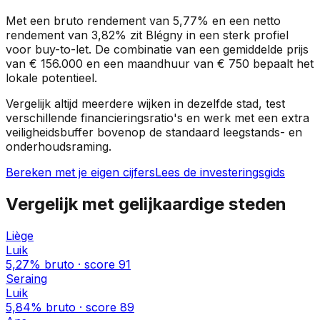
Met een bruto rendement van
5,77%
en een netto
rendement van
3,82%
zit
Blégny
in een
sterk profiel
voor buy-to-let. De combinatie van een gemiddelde prijs
van
€ 156.000
en een maandhuur van
€ 750
bepaalt het
lokale potentieel.
Vergelijk altijd meerdere wijken in dezelfde stad, test
verschillende financieringsratio's en werk met een extra
veiligheidsbuffer bovenop de standaard leegstands- en
onderhoudsraming.
Bereken met je eigen cijfers
Lees de investeringsgids
Vergelijk met gelijkaardige steden
Liège
Luik
5,27%
bruto · score
91
Seraing
Luik
5,84%
bruto · score
89