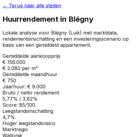
← Terug naar alle steden
Huurrendement in
Blégny
Lokale analyse voor
Blégny
(
Luik
) met marktdata,
rendementsinschatting en een investeringsscenario op
basis van een gemiddeld appartement.
Gemiddelde aankoopprijs
€ 156.000
€ 2.080
per m²
Gemiddelde maandhuur
€ 750
Jaarhuur:
€ 9.000
Bruto / netto rendement
5,77%
/
3,82%
Score:
85
/100
Leegstandsinschatting
4,7%
Hoger leegstandsrisico
Marktregio
Wallonië