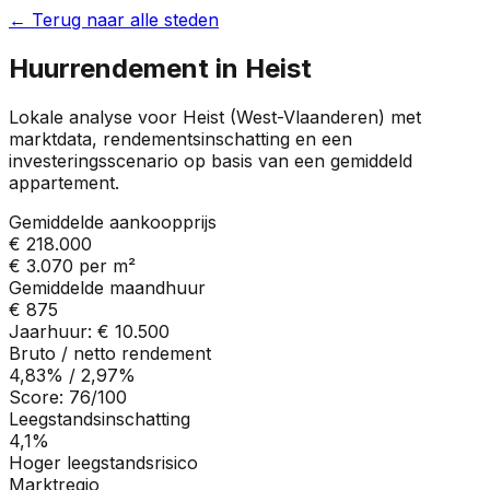
← Terug naar alle steden
Huurrendement in
Heist
Lokale analyse voor
Heist
(
West-Vlaanderen
) met
marktdata, rendementsinschatting en een
investeringsscenario op basis van een gemiddeld
appartement.
Gemiddelde aankoopprijs
€ 218.000
€ 3.070
per m²
Gemiddelde maandhuur
€ 875
Jaarhuur:
€ 10.500
Bruto / netto rendement
4,83%
/
2,97%
Score:
76
/100
Leegstandsinschatting
4,1%
Hoger leegstandsrisico
Marktregio