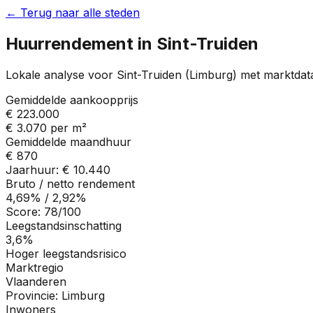
← Terug naar alle steden
Huurrendement in
Sint-Truiden
Lokale analyse voor
Sint-Truiden
(
Limburg
) met marktdat
Gemiddelde aankoopprijs
€ 223.000
€ 3.070
per m²
Gemiddelde maandhuur
€ 870
Jaarhuur:
€ 10.440
Bruto / netto rendement
4,69%
/
2,92%
Score:
78
/100
Leegstandsinschatting
3,6%
Hoger leegstandsrisico
Marktregio
Vlaanderen
Provincie:
Limburg
Inwoners