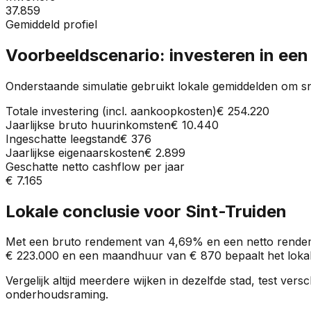
37.859
Gemiddeld profiel
Voorbeeldscenario: investeren in ee
Onderstaande simulatie gebruikt lokale gemiddelden om sn
Totale investering (incl. aankoopkosten)
€ 254.220
Jaarlijkse bruto huurinkomsten
€ 10.440
Ingeschatte leegstand
€ 376
Jaarlijkse eigenaarskosten
€ 2.899
Geschatte netto cashflow per jaar
€ 7.165
Lokale conclusie voor
Sint-Truiden
Met een bruto rendement van
4,69%
en een netto rende
€ 223.000
en een maandhuur van
€ 870
bepaalt het lokal
Vergelijk altijd meerdere wijken in dezelfde stad, test ve
onderhoudsraming.