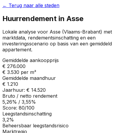
← Terug naar alle steden
Huurrendement in
Asse
Lokale analyse voor
Asse
(
Vlaams-Brabant
) met
marktdata, rendementsinschatting en een
investeringsscenario op basis van een gemiddeld
appartement.
Gemiddelde aankoopprijs
€ 276.000
€ 3.530
per m²
Gemiddelde maandhuur
€ 1.210
Jaarhuur:
€ 14.520
Bruto / netto rendement
5,26%
/
3,55%
Score:
80
/100
Leegstandsinschatting
3,2%
Beheersbaar leegstandsrisico
Marktregio