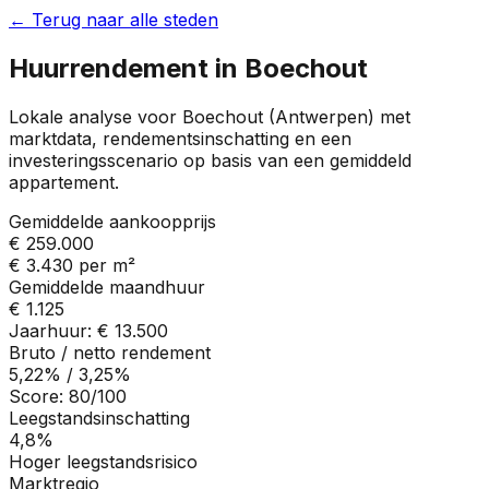
← Terug naar alle steden
Huurrendement in
Boechout
Lokale analyse voor
Boechout
(
Antwerpen
) met
marktdata, rendementsinschatting en een
investeringsscenario op basis van een gemiddeld
appartement.
Gemiddelde aankoopprijs
€ 259.000
€ 3.430
per m²
Gemiddelde maandhuur
€ 1.125
Jaarhuur:
€ 13.500
Bruto / netto rendement
5,22%
/
3,25%
Score:
80
/100
Leegstandsinschatting
4,8%
Hoger leegstandsrisico
Marktregio