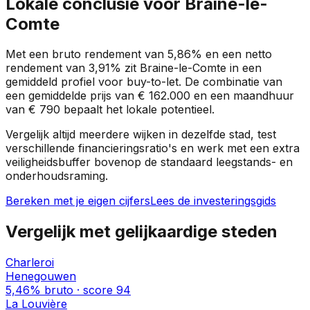
Lokale conclusie voor
Braine-le-
Comte
Met een bruto rendement van
5,86%
en een netto
rendement van
3,91%
zit
Braine-le-Comte
in een
gemiddeld profiel
voor buy-to-let. De combinatie van
een gemiddelde prijs van
€ 162.000
en een maandhuur
van
€ 790
bepaalt het lokale potentieel.
Vergelijk altijd meerdere wijken in dezelfde stad, test
verschillende financieringsratio's en werk met een extra
veiligheidsbuffer bovenop de standaard leegstands- en
onderhoudsraming.
Bereken met je eigen cijfers
Lees de investeringsgids
Vergelijk met gelijkaardige steden
Charleroi
Henegouwen
5,46%
bruto · score
94
La Louvière