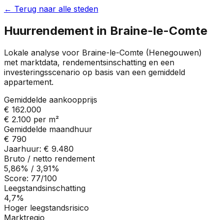
← Terug naar alle steden
Huurrendement in
Braine-le-Comte
Lokale analyse voor
Braine-le-Comte
(
Henegouwen
)
met marktdata, rendementsinschatting en een
investeringsscenario op basis van een gemiddeld
appartement.
Gemiddelde aankoopprijs
€ 162.000
€ 2.100
per m²
Gemiddelde maandhuur
€ 790
Jaarhuur:
€ 9.480
Bruto / netto rendement
5,86%
/
3,91%
Score:
77
/100
Leegstandsinschatting
4,7%
Hoger leegstandsrisico
Marktregio