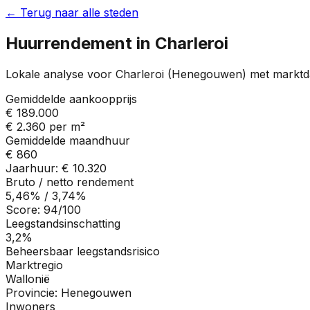
← Terug naar alle steden
Huurrendement in
Charleroi
Lokale analyse voor
Charleroi
(
Henegouwen
) met marktd
Gemiddelde aankoopprijs
€ 189.000
€ 2.360
per m²
Gemiddelde maandhuur
€ 860
Jaarhuur:
€ 10.320
Bruto / netto rendement
5,46%
/
3,74%
Score:
94
/100
Leegstandsinschatting
3,2%
Beheersbaar leegstandsrisico
Marktregio
Wallonië
Provincie:
Henegouwen
Inwoners