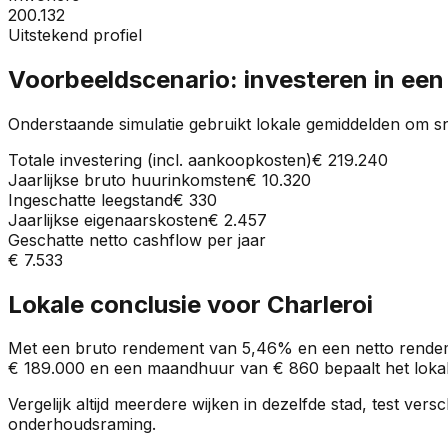
200.132
Uitstekend profiel
Voorbeeldscenario: investeren in ee
Onderstaande simulatie gebruikt lokale gemiddelden om sn
Totale investering (incl. aankoopkosten)
€ 219.240
Jaarlijkse bruto huurinkomsten
€ 10.320
Ingeschatte leegstand
€ 330
Jaarlijkse eigenaarskosten
€ 2.457
Geschatte netto cashflow per jaar
€ 7.533
Lokale conclusie voor
Charleroi
Met een bruto rendement van
5,46%
en een netto rende
€ 189.000
en een maandhuur van
€ 860
bepaalt het lokal
Vergelijk altijd meerdere wijken in dezelfde stad, test ve
onderhoudsraming.