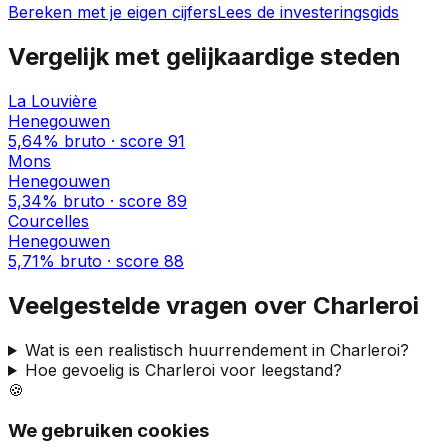
Bereken met je eigen cijfers
Lees de investeringsgids
Vergelijk met gelijkaardige steden
La Louvière
Henegouwen
5,64%
bruto · score
91
Mons
Henegouwen
5,34%
bruto · score
89
Courcelles
Henegouwen
5,71%
bruto · score
88
Veelgestelde vragen over
Charleroi
Wat is een realistisch huurrendement in
Charleroi
?
Hoe gevoelig is
Charleroi
voor leegstand?
🍪
We gebruiken cookies