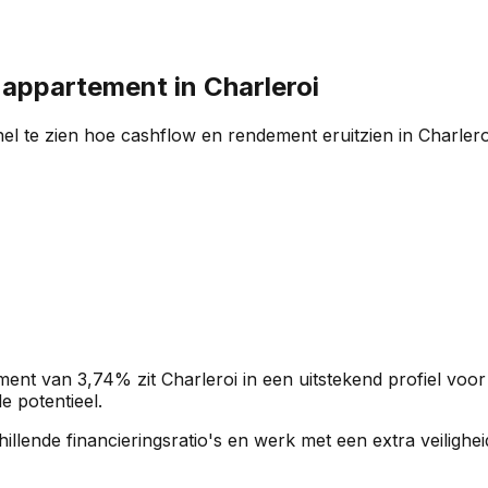
n appartement in
Charleroi
el te zien hoe cashflow en rendement eruitzien in
Charlero
ment van
3,74%
zit
Charleroi
in een
uitstekend profiel
voor
e potentieel.
rschillende financieringsratio's en werk met een extra veili