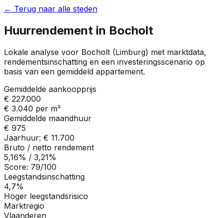
← Terug naar alle steden
Huurrendement in
Bocholt
Lokale analyse voor
Bocholt
(
Limburg
) met marktdata,
rendementsinschatting en een investeringsscenario op
basis van een gemiddeld appartement.
Gemiddelde aankoopprijs
€ 227.000
€ 3.040
per m²
Gemiddelde maandhuur
€ 975
Jaarhuur:
€ 11.700
Bruto / netto rendement
5,16%
/
3,21%
Score:
79
/100
Leegstandsinschatting
4,7%
Hoger leegstandsrisico
Marktregio
Vlaanderen