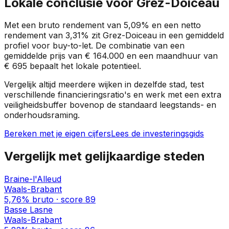
Lokale conclusie voor
Grez-Doiceau
Met een bruto rendement van
5,09%
en een netto
rendement van
3,31%
zit
Grez-Doiceau
in een
gemiddeld
profiel
voor buy-to-let. De combinatie van een
gemiddelde prijs van
€ 164.000
en een maandhuur van
€ 695
bepaalt het lokale potentieel.
Vergelijk altijd meerdere wijken in dezelfde stad, test
verschillende financieringsratio's en werk met een extra
veiligheidsbuffer bovenop de standaard leegstands- en
onderhoudsraming.
Bereken met je eigen cijfers
Lees de investeringsgids
Vergelijk met gelijkaardige steden
Braine-l'Alleud
Waals-Brabant
5,76%
bruto · score
89
Basse Lasne
Waals-Brabant