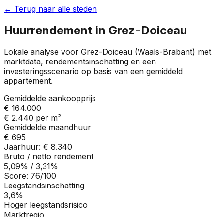
← Terug naar alle steden
Huurrendement in
Grez-Doiceau
Lokale analyse voor
Grez-Doiceau
(
Waals-Brabant
) met
marktdata, rendementsinschatting en een
investeringsscenario op basis van een gemiddeld
appartement.
Gemiddelde aankoopprijs
€ 164.000
€ 2.440
per m²
Gemiddelde maandhuur
€ 695
Jaarhuur:
€ 8.340
Bruto / netto rendement
5,09%
/
3,31%
Score:
76
/100
Leegstandsinschatting
3,6%
Hoger leegstandsrisico
Marktregio