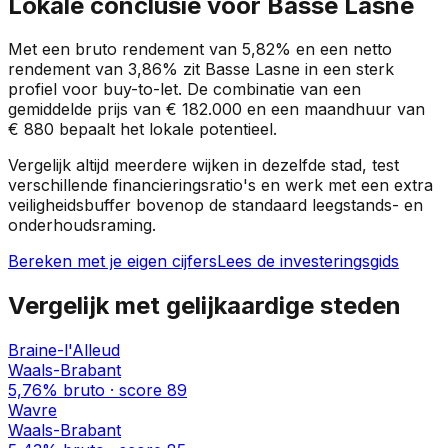
Lokale conclusie voor
Basse Lasne
Met een bruto rendement van
5,82%
en een netto
rendement van
3,86%
zit
Basse Lasne
in een
sterk
profiel
voor buy-to-let. De combinatie van een
gemiddelde prijs van
€ 182.000
en een maandhuur van
€ 880
bepaalt het lokale potentieel.
Vergelijk altijd meerdere wijken in dezelfde stad, test
verschillende financieringsratio's en werk met een extra
veiligheidsbuffer bovenop de standaard leegstands- en
onderhoudsraming.
Bereken met je eigen cijfers
Lees de investeringsgids
Vergelijk met gelijkaardige steden
Braine-l'Alleud
Waals-Brabant
5,76%
bruto · score
89
Wavre
Waals-Brabant