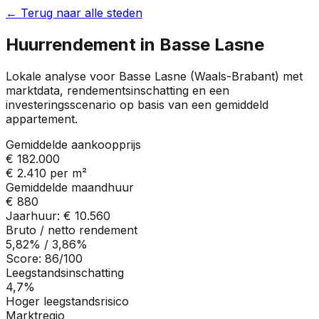
← Terug naar alle steden
Huurrendement in
Basse Lasne
Lokale analyse voor
Basse Lasne
(
Waals-Brabant
) met
marktdata, rendementsinschatting en een
investeringsscenario op basis van een gemiddeld
appartement.
Gemiddelde aankoopprijs
€ 182.000
€ 2.410
per m²
Gemiddelde maandhuur
€ 880
Jaarhuur:
€ 10.560
Bruto / netto rendement
5,82%
/
3,86%
Score:
86
/100
Leegstandsinschatting
4,7%
Hoger leegstandsrisico
Marktregio