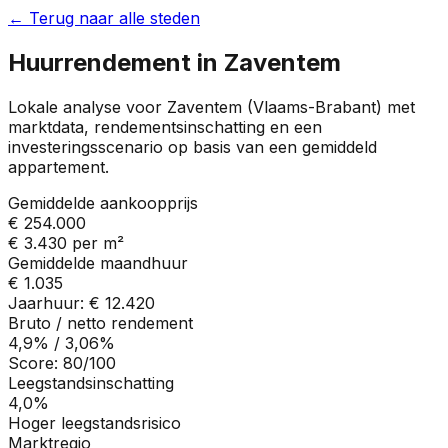
← Terug naar alle steden
Huurrendement in
Zaventem
Lokale analyse voor
Zaventem
(
Vlaams-Brabant
) met
marktdata, rendementsinschatting en een
investeringsscenario op basis van een gemiddeld
appartement.
Gemiddelde aankoopprijs
€ 254.000
€ 3.430
per m²
Gemiddelde maandhuur
€ 1.035
Jaarhuur:
€ 12.420
Bruto / netto rendement
4,9%
/
3,06%
Score:
80
/100
Leegstandsinschatting
4,0%
Hoger leegstandsrisico
Marktregio