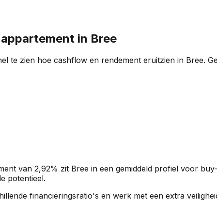
n appartement in
Bree
el te zien hoe cashflow en rendement eruitzien in
Bree
. G
ment van
2,92%
zit
Bree
in een
gemiddeld profiel
voor buy-
e potentieel.
rschillende financieringsratio's en werk met een extra veili