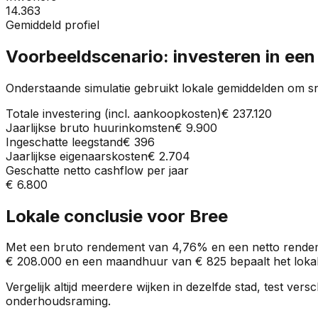
14.363
Gemiddeld profiel
Voorbeeldscenario: investeren in ee
Onderstaande simulatie gebruikt lokale gemiddelden om sn
Totale investering (incl. aankoopkosten)
€ 237.120
Jaarlijkse bruto huurinkomsten
€ 9.900
Ingeschatte leegstand
€ 396
Jaarlijkse eigenaarskosten
€ 2.704
Geschatte netto cashflow per jaar
€ 6.800
Lokale conclusie voor
Bree
Met een bruto rendement van
4,76%
en een netto rende
€ 208.000
en een maandhuur van
€ 825
bepaalt het lokal
Vergelijk altijd meerdere wijken in dezelfde stad, test ve
onderhoudsraming.