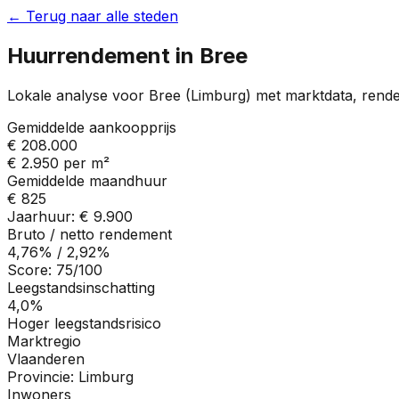
← Terug naar alle steden
Huurrendement in
Bree
Lokale analyse voor
Bree
(
Limburg
) met marktdata, rend
Gemiddelde aankoopprijs
€ 208.000
€ 2.950
per m²
Gemiddelde maandhuur
€ 825
Jaarhuur:
€ 9.900
Bruto / netto rendement
4,76%
/
2,92%
Score:
75
/100
Leegstandsinschatting
4,0%
Hoger leegstandsrisico
Marktregio
Vlaanderen
Provincie:
Limburg
Inwoners