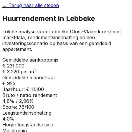
← Terug naar alle steden
Huurrendement in
Lebbeke
Lokale analyse voor
Lebbeke
(
Oost-Vlaanderen
) met
marktdata, rendementsinschatting en een
investeringsscenario op basis van een gemiddeld
appartement.
Gemiddelde aankoopprijs
€ 231.000
€ 3.220
per m²
Gemiddelde maandhuur
€ 925
Jaarhuur:
€ 11.100
Bruto / netto rendement
4,8%
/
2,96%
Score:
76
/100
Leegstandsinschatting
4,0%
Hoger leegstandsrisico
Marktregio