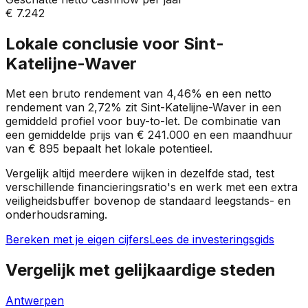
€ 7.242
Lokale conclusie voor
Sint-
Katelijne-Waver
Met een bruto rendement van
4,46%
en een netto
rendement van
2,72%
zit
Sint-Katelijne-Waver
in een
gemiddeld profiel
voor buy-to-let. De combinatie van
een gemiddelde prijs van
€ 241.000
en een maandhuur
van
€ 895
bepaalt het lokale potentieel.
Vergelijk altijd meerdere wijken in dezelfde stad, test
verschillende financieringsratio's en werk met een extra
veiligheidsbuffer bovenop de standaard leegstands- en
onderhoudsraming.
Bereken met je eigen cijfers
Lees de investeringsgids
Vergelijk met gelijkaardige steden
Antwerpen