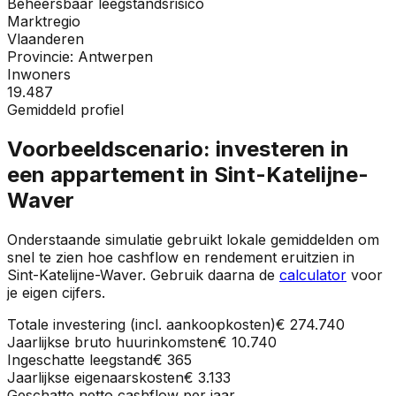
Beheersbaar leegstandsrisico
Marktregio
Vlaanderen
Provincie:
Antwerpen
Inwoners
19.487
Gemiddeld profiel
Voorbeeldscenario: investeren in
een appartement in
Sint-Katelijne-
Waver
Onderstaande simulatie gebruikt lokale gemiddelden om
snel te zien hoe cashflow en rendement eruitzien in
Sint-Katelijne-Waver
. Gebruik daarna de
calculator
voor
je eigen cijfers.
Totale investering (incl. aankoopkosten)
€ 274.740
Jaarlijkse bruto huurinkomsten
€ 10.740
Ingeschatte leegstand
€ 365
Jaarlijkse eigenaarskosten
€ 3.133
Geschatte netto cashflow per jaar