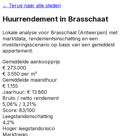
← Terug naar alle steden
Huurrendement in
Brasschaat
Lokale analyse voor
Brasschaat
(
Antwerpen
) met
marktdata, rendementsinschatting en een
investeringsscenario op basis van een gemiddeld
appartement.
Gemiddelde aankoopprijs
€ 273.000
€ 3.550
per m²
Gemiddelde maandhuur
€ 1.155
Jaarhuur:
€ 13.860
Bruto / netto rendement
5,08%
/
3,21%
Score:
83
/100
Leegstandsinschatting
4,2%
Hoger leegstandsrisico
Marktregio