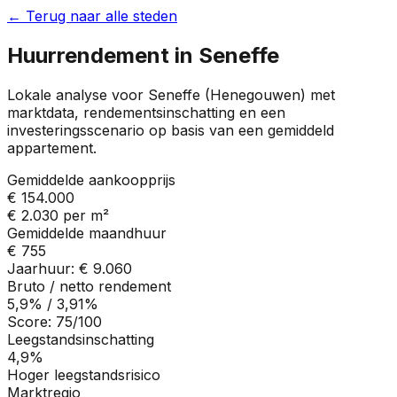
← Terug naar alle steden
Huurrendement in
Seneffe
Lokale analyse voor
Seneffe
(
Henegouwen
) met
marktdata, rendementsinschatting en een
investeringsscenario op basis van een gemiddeld
appartement.
Gemiddelde aankoopprijs
€ 154.000
€ 2.030
per m²
Gemiddelde maandhuur
€ 755
Jaarhuur:
€ 9.060
Bruto / netto rendement
5,9%
/
3,91%
Score:
75
/100
Leegstandsinschatting
4,9%
Hoger leegstandsrisico
Marktregio