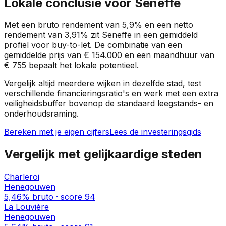
Lokale conclusie voor
Seneffe
Met een bruto rendement van
5,9%
en een netto
rendement van
3,91%
zit
Seneffe
in een
gemiddeld
profiel
voor buy-to-let. De combinatie van een
gemiddelde prijs van
€ 154.000
en een maandhuur van
€ 755
bepaalt het lokale potentieel.
Vergelijk altijd meerdere wijken in dezelfde stad, test
verschillende financieringsratio's en werk met een extra
veiligheidsbuffer bovenop de standaard leegstands- en
onderhoudsraming.
Bereken met je eigen cijfers
Lees de investeringsgids
Vergelijk met gelijkaardige steden
Charleroi
Henegouwen
5,46%
bruto · score
94
La Louvière
Henegouwen