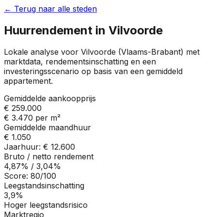
← Terug naar alle steden
Huurrendement in
Vilvoorde
Lokale analyse voor
Vilvoorde
(
Vlaams-Brabant
) met
marktdata, rendementsinschatting en een
investeringsscenario op basis van een gemiddeld
appartement.
Gemiddelde aankoopprijs
€ 259.000
€ 3.470
per m²
Gemiddelde maandhuur
€ 1.050
Jaarhuur:
€ 12.600
Bruto / netto rendement
4,87%
/
3,04%
Score:
80
/100
Leegstandsinschatting
3,9%
Hoger leegstandsrisico
Marktregio