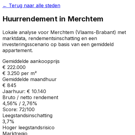
← Terug naar alle steden
Huurrendement in
Merchtem
Lokale analyse voor
Merchtem
(
Vlaams-Brabant
) met
marktdata, rendementsinschatting en een
investeringsscenario op basis van een gemiddeld
appartement.
Gemiddelde aankoopprijs
€ 222.000
€ 3.250
per m²
Gemiddelde maandhuur
€ 845
Jaarhuur:
€ 10.140
Bruto / netto rendement
4,56%
/
2,76%
Score:
72
/100
Leegstandsinschatting
3,7%
Hoger leegstandsrisico
Marktregio