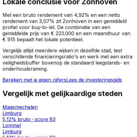
Lokale conclusie voor
Zonhoven
Met een bruto rendement van
4,92%
en een netto
rendement van
3,07%
zit
Zonhoven
in een
gemiddeld
profiel
voor buy-to-let. De combinatie van een
gemiddelde prijs van
€ 223.000
en een maandhuur van
€ 915
bepaalt het lokale potentieel.
Vergelijk altijd meerdere wijken in dezelfde stad, test
verschillende financieringsratio's en werk met een extra
veiligheidsbuffer bovenop de standaard leegstands- en
onderhoudsraming.
Bereken met je eigen cijfers
Lees de investeringsgids
Vergelijk met gelijkaardige steden
Maasmechelen
Limburg
5,12%
bruto · score
83
Lommel
Limburg