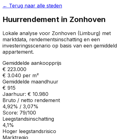
← Terug naar alle steden
Huurrendement in
Zonhoven
Lokale analyse voor
Zonhoven
(
Limburg
) met
marktdata, rendementsinschatting en een
investeringsscenario op basis van een gemiddeld
appartement.
Gemiddelde aankoopprijs
€ 223.000
€ 3.040
per m²
Gemiddelde maandhuur
€ 915
Jaarhuur:
€ 10.980
Bruto / netto rendement
4,92%
/
3,07%
Score:
79
/100
Leegstandsinschatting
4,1%
Hoger leegstandsrisico
Marktregio