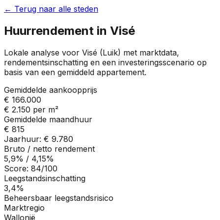
← Terug naar alle steden
Huurrendement in
Visé
Lokale analyse voor
Visé
(
Luik
) met marktdata,
rendementsinschatting en een investeringsscenario op
basis van een gemiddeld appartement.
Gemiddelde aankoopprijs
€ 166.000
€ 2.150
per m²
Gemiddelde maandhuur
€ 815
Jaarhuur:
€ 9.780
Bruto / netto rendement
5,9%
/
4,15%
Score:
84
/100
Leegstandsinschatting
3,4%
Beheersbaar leegstandsrisico
Marktregio
Wallonië