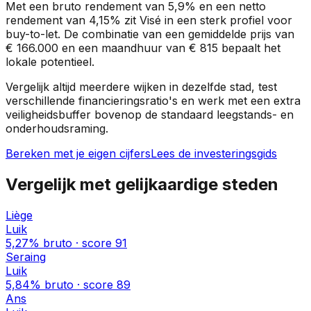
Met een bruto rendement van
5,9%
en een netto
rendement van
4,15%
zit
Visé
in een
sterk profiel
voor
buy-to-let. De combinatie van een gemiddelde prijs van
€ 166.000
en een maandhuur van
€ 815
bepaalt het
lokale potentieel.
Vergelijk altijd meerdere wijken in dezelfde stad, test
verschillende financieringsratio's en werk met een extra
veiligheidsbuffer bovenop de standaard leegstands- en
onderhoudsraming.
Bereken met je eigen cijfers
Lees de investeringsgids
Vergelijk met gelijkaardige steden
Liège
Luik
5,27%
bruto · score
91
Seraing
Luik
5,84%
bruto · score
89
Ans