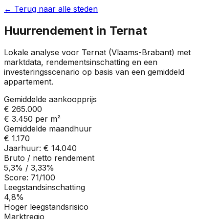
← Terug naar alle steden
Huurrendement in
Ternat
Lokale analyse voor
Ternat
(
Vlaams-Brabant
) met
marktdata, rendementsinschatting en een
investeringsscenario op basis van een gemiddeld
appartement.
Gemiddelde aankoopprijs
€ 265.000
€ 3.450
per m²
Gemiddelde maandhuur
€ 1.170
Jaarhuur:
€ 14.040
Bruto / netto rendement
5,3%
/
3,33%
Score:
71
/100
Leegstandsinschatting
4,8%
Hoger leegstandsrisico
Marktregio