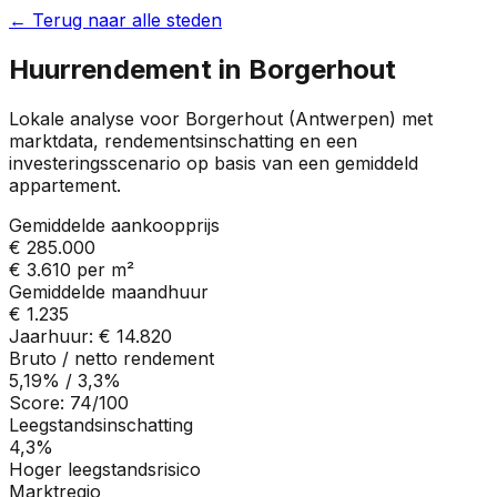
← Terug naar alle steden
Huurrendement in
Borgerhout
Lokale analyse voor
Borgerhout
(
Antwerpen
) met
marktdata, rendementsinschatting en een
investeringsscenario op basis van een gemiddeld
appartement.
Gemiddelde aankoopprijs
€ 285.000
€ 3.610
per m²
Gemiddelde maandhuur
€ 1.235
Jaarhuur:
€ 14.820
Bruto / netto rendement
5,19%
/
3,3%
Score:
74
/100
Leegstandsinschatting
4,3%
Hoger leegstandsrisico
Marktregio