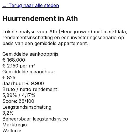
← Terug naar alle steden
Huurrendement in
Ath
Lokale analyse voor
Ath
(
Henegouwen
) met marktdata,
rendementsinschatting en een investeringsscenario op
basis van een gemiddeld appartement.
Gemiddelde aankoopprijs
€ 168.000
€ 2.150
per m²
Gemiddelde maandhuur
€ 825
Jaarhuur:
€ 9.900
Bruto / netto rendement
5,89%
/
4,17%
Score:
86
/100
Leegstandsinschatting
3,2%
Beheersbaar leegstandsrisico
Marktregio
Wallonië