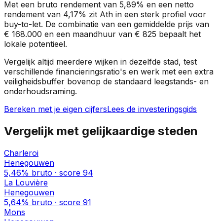
Met een bruto rendement van
5,89%
en een netto
rendement van
4,17%
zit
Ath
in een
sterk profiel
voor
buy-to-let. De combinatie van een gemiddelde prijs van
€ 168.000
en een maandhuur van
€ 825
bepaalt het
lokale potentieel.
Vergelijk altijd meerdere wijken in dezelfde stad, test
verschillende financieringsratio's en werk met een extra
veiligheidsbuffer bovenop de standaard leegstands- en
onderhoudsraming.
Bereken met je eigen cijfers
Lees de investeringsgids
Vergelijk met gelijkaardige steden
Charleroi
Henegouwen
5,46%
bruto · score
94
La Louvière
Henegouwen
5,64%
bruto · score
91
Mons