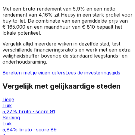
Met een bruto rendement van
5,9%
en een netto
rendement van
4,16%
zit
Heusy
in een
sterk profiel
voor
buy-to-let. De combinatie van een gemiddelde prijs van
€ 165.000
en een maandhuur van
€ 810
bepaalt het
lokale potentieel.
Vergelijk altijd meerdere wijken in dezelfde stad, test
verschillende financieringsratio's en werk met een extra
veiligheidsbuffer bovenop de standaard leegstands- en
onderhoudsraming.
Bereken met je eigen cijfers
Lees de investeringsgids
Vergelijk met gelijkaardige steden
Liège
Luik
5,27%
bruto · score
91
Seraing
Luik
5,84%
bruto · score
89