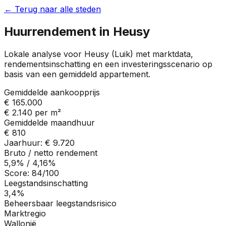
← Terug naar alle steden
Huurrendement in
Heusy
Lokale analyse voor
Heusy
(
Luik
) met marktdata,
rendementsinschatting en een investeringsscenario op
basis van een gemiddeld appartement.
Gemiddelde aankoopprijs
€ 165.000
€ 2.140
per m²
Gemiddelde maandhuur
€ 810
Jaarhuur:
€ 9.720
Bruto / netto rendement
5,9%
/
4,16%
Score:
84
/100
Leegstandsinschatting
3,4%
Beheersbaar leegstandsrisico
Marktregio
Wallonië