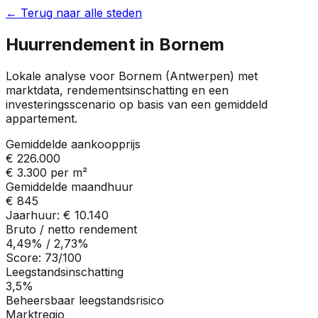
← Terug naar alle steden
Huurrendement in
Bornem
Lokale analyse voor
Bornem
(
Antwerpen
) met
marktdata, rendementsinschatting en een
investeringsscenario op basis van een gemiddeld
appartement.
Gemiddelde aankoopprijs
€ 226.000
€ 3.300
per m²
Gemiddelde maandhuur
€ 845
Jaarhuur:
€ 10.140
Bruto / netto rendement
4,49%
/
2,73%
Score:
73
/100
Leegstandsinschatting
3,5%
Beheersbaar leegstandsrisico
Marktregio