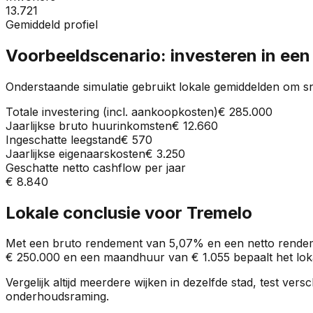
13.721
Gemiddeld profiel
Voorbeeldscenario: investeren in ee
Onderstaande simulatie gebruikt lokale gemiddelden om sn
Totale investering (incl. aankoopkosten)
€ 285.000
Jaarlijkse bruto huurinkomsten
€ 12.660
Ingeschatte leegstand
€ 570
Jaarlijkse eigenaarskosten
€ 3.250
Geschatte netto cashflow per jaar
€ 8.840
Lokale conclusie voor
Tremelo
Met een bruto rendement van
5,07%
en een netto rende
€ 250.000
en een maandhuur van
€ 1.055
bepaalt het loka
Vergelijk altijd meerdere wijken in dezelfde stad, test ve
onderhoudsraming.