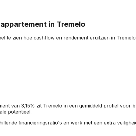
n appartement in
Tremelo
el te zien hoe cashflow en rendement eruitzien in
Tremelo
ment van
3,15%
zit
Tremelo
in een
gemiddeld profiel
voor b
le potentieel.
rschillende financieringsratio's en werk met een extra veili