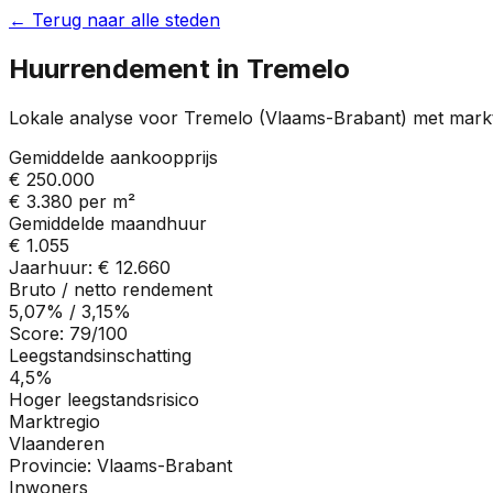
← Terug naar alle steden
Huurrendement in
Tremelo
Lokale analyse voor
Tremelo
(
Vlaams-Brabant
) met mark
Gemiddelde aankoopprijs
€ 250.000
€ 3.380
per m²
Gemiddelde maandhuur
€ 1.055
Jaarhuur:
€ 12.660
Bruto / netto rendement
5,07%
/
3,15%
Score:
79
/100
Leegstandsinschatting
4,5%
Hoger leegstandsrisico
Marktregio
Vlaanderen
Provincie:
Vlaams-Brabant
Inwoners