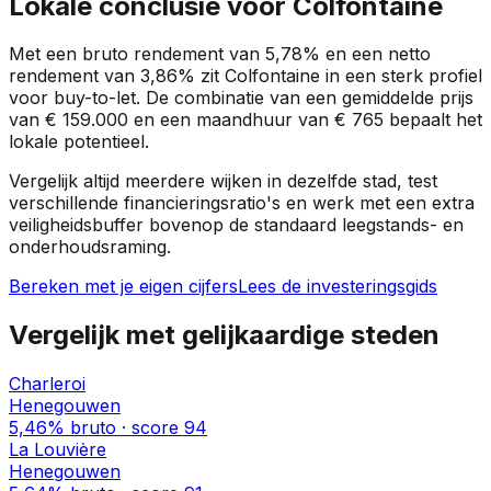
Lokale conclusie voor
Colfontaine
Met een bruto rendement van
5,78%
en een netto
rendement van
3,86%
zit
Colfontaine
in een
sterk profiel
voor buy-to-let. De combinatie van een gemiddelde prijs
van
€ 159.000
en een maandhuur van
€ 765
bepaalt het
lokale potentieel.
Vergelijk altijd meerdere wijken in dezelfde stad, test
verschillende financieringsratio's en werk met een extra
veiligheidsbuffer bovenop de standaard leegstands- en
onderhoudsraming.
Bereken met je eigen cijfers
Lees de investeringsgids
Vergelijk met gelijkaardige steden
Charleroi
Henegouwen
5,46%
bruto · score
94
La Louvière
Henegouwen