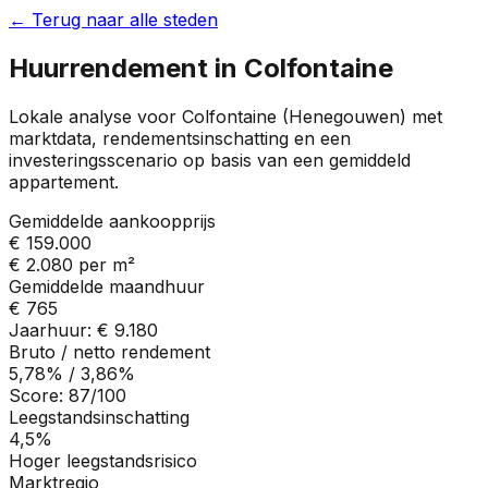
← Terug naar alle steden
Huurrendement in
Colfontaine
Lokale analyse voor
Colfontaine
(
Henegouwen
) met
marktdata, rendementsinschatting en een
investeringsscenario op basis van een gemiddeld
appartement.
Gemiddelde aankoopprijs
€ 159.000
€ 2.080
per m²
Gemiddelde maandhuur
€ 765
Jaarhuur:
€ 9.180
Bruto / netto rendement
5,78%
/
3,86%
Score:
87
/100
Leegstandsinschatting
4,5%
Hoger leegstandsrisico
Marktregio