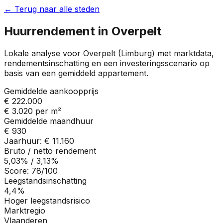
← Terug naar alle steden
Huurrendement in
Overpelt
Lokale analyse voor
Overpelt
(
Limburg
) met marktdata,
rendementsinschatting en een investeringsscenario op
basis van een gemiddeld appartement.
Gemiddelde aankoopprijs
€ 222.000
€ 3.020
per m²
Gemiddelde maandhuur
€ 930
Jaarhuur:
€ 11.160
Bruto / netto rendement
5,03%
/
3,13%
Score:
78
/100
Leegstandsinschatting
4,4%
Hoger leegstandsrisico
Marktregio
Vlaanderen