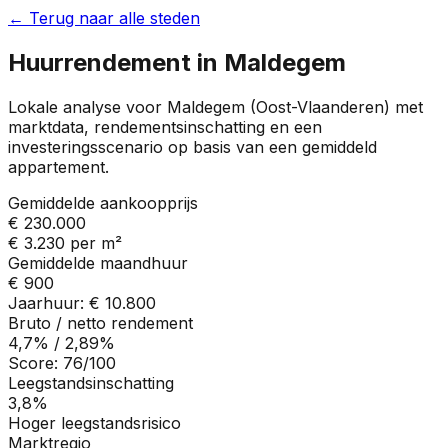
← Terug naar alle steden
Huurrendement in
Maldegem
Lokale analyse voor
Maldegem
(
Oost-Vlaanderen
) met
marktdata, rendementsinschatting en een
investeringsscenario op basis van een gemiddeld
appartement.
Gemiddelde aankoopprijs
€ 230.000
€ 3.230
per m²
Gemiddelde maandhuur
€ 900
Jaarhuur:
€ 10.800
Bruto / netto rendement
4,7%
/
2,89%
Score:
76
/100
Leegstandsinschatting
3,8%
Hoger leegstandsrisico
Marktregio