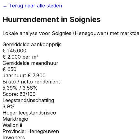
← Terug naar alle steden
Huurrendement in
Soignies
Lokale analyse voor
Soignies
(
Henegouwen
) met marktda
Gemiddelde aankoopprijs
€ 145.000
€ 2.000
per m²
Gemiddelde maandhuur
€ 650
Jaarhuur:
€ 7.800
Bruto / netto rendement
5,39%
/
3,56%
Score:
83
/100
Leegstandsinschatting
3,9%
Hoger leegstandsrisico
Marktregio
Wallonië
Provincie:
Henegouwen
Inwoners