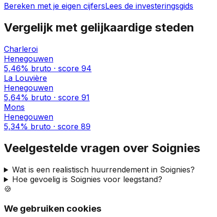
Bereken met je eigen cijfers
Lees de investeringsgids
Vergelijk met gelijkaardige steden
Charleroi
Henegouwen
5,46%
bruto · score
94
La Louvière
Henegouwen
5,64%
bruto · score
91
Mons
Henegouwen
5,34%
bruto · score
89
Veelgestelde vragen over
Soignies
Wat is een realistisch huurrendement in
Soignies
?
Hoe gevoelig is
Soignies
voor leegstand?
🍪
We gebruiken cookies