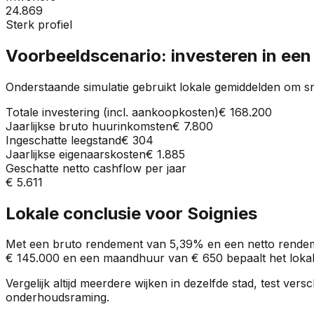
24.869
Sterk profiel
Voorbeeldscenario: investeren in ee
Onderstaande simulatie gebruikt lokale gemiddelden om sn
Totale investering (incl. aankoopkosten)
€ 168.200
Jaarlijkse bruto huurinkomsten
€ 7.800
Ingeschatte leegstand
€ 304
Jaarlijkse eigenaarskosten
€ 1.885
Geschatte netto cashflow per jaar
€ 5.611
Lokale conclusie voor
Soignies
Met een bruto rendement van
5,39%
en een netto rende
€ 145.000
en een maandhuur van
€ 650
bepaalt het lokal
Vergelijk altijd meerdere wijken in dezelfde stad, test ve
onderhoudsraming.