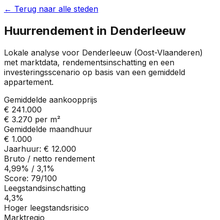
← Terug naar alle steden
Huurrendement in
Denderleeuw
Lokale analyse voor
Denderleeuw
(
Oost-Vlaanderen
)
met marktdata, rendementsinschatting en een
investeringsscenario op basis van een gemiddeld
appartement.
Gemiddelde aankoopprijs
€ 241.000
€ 3.270
per m²
Gemiddelde maandhuur
€ 1.000
Jaarhuur:
€ 12.000
Bruto / netto rendement
4,99%
/
3,1%
Score:
79
/100
Leegstandsinschatting
4,3%
Hoger leegstandsrisico
Marktregio