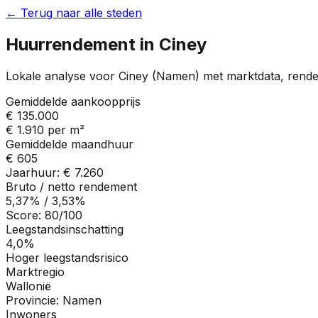
← Terug naar alle steden
Huurrendement in
Ciney
Lokale analyse voor
Ciney
(
Namen
) met marktdata, rend
Gemiddelde aankoopprijs
€ 135.000
€ 1.910
per m²
Gemiddelde maandhuur
€ 605
Jaarhuur:
€ 7.260
Bruto / netto rendement
5,37%
/
3,53%
Score:
80
/100
Leegstandsinschatting
4,0%
Hoger leegstandsrisico
Marktregio
Wallonië
Provincie:
Namen
Inwoners