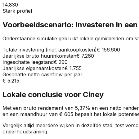
14.830
Sterk profiel
Voorbeeldscenario: investeren in ee
Onderstaande simulatie gebruikt lokale gemiddelden om sn
Totale investering (incl. aankoopkosten)
€ 156.600
Jaarlijkse bruto huurinkomsten
€ 7.260
Ingeschatte leegstand
€ 290
Jaarlijkse eigenaarskosten
€ 1.755
Geschatte netto cashflow per jaar
€ 5.215
Lokale conclusie voor
Ciney
Met een bruto rendement van
5,37%
en een netto rende
en een maandhuur van
€ 605
bepaalt het lokale potentiee
Vergelijk altijd meerdere wijken in dezelfde stad, test ve
onderhoudsraming.