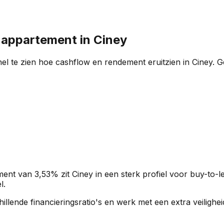
n appartement in
Ciney
el te zien hoe cashflow en rendement eruitzien in
Ciney
. 
ment van
3,53%
zit
Ciney
in een
sterk profiel
voor buy-to-le
l.
rschillende financieringsratio's en werk met een extra veili