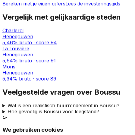
Bereken met je eigen cijfers
Lees de investeringsgids
Vergelijk met gelijkaardige steden
Charleroi
Henegouwen
5,46%
bruto · score
94
La Louvière
Henegouwen
5,64%
bruto · score
91
Mons
Henegouwen
5,34%
bruto · score
89
Veelgestelde vragen over
Boussu
Wat is een realistisch huurrendement in
Boussu
?
Hoe gevoelig is
Boussu
voor leegstand?
🍪
We gebruiken cookies