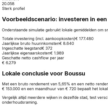
20.058
Sterk profiel
Voorbeeldscenario: investeren in ee
Onderstaande simulatie gebruikt lokale gemiddelden om sn
Totale investering (incl. aankoopkosten)
€ 177.480
Jaarlijkse bruto huurinkomsten
€ 8.640
Ingeschatte leegstand
€ 372
Jaarlijkse eigenaarskosten
€ 1.989
Geschatte netto cashflow per jaar
€ 6.279
Lokale conclusie voor
Boussu
Met een bruto rendement van
5,65%
en een netto rende
€ 153.000
en een maandhuur van
€ 720
bepaalt het lokal
Vergelijk altijd meerdere wijken in dezelfde stad, test ve
onderhoudsraming.