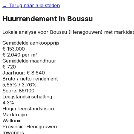
← Terug naar alle steden
Huurrendement in
Boussu
Lokale analyse voor
Boussu
(
Henegouwen
) met marktdat
Gemiddelde aankoopprijs
€ 153.000
€ 2.040
per m²
Gemiddelde maandhuur
€ 720
Jaarhuur:
€ 8.640
Bruto / netto rendement
5,65%
/
3,76%
Score:
85
/100
Leegstandsinschatting
4,3%
Hoger leegstandsrisico
Marktregio
Wallonië
Provincie:
Henegouwen
Inwoners