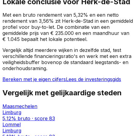
Lokale conclusie voor
Herk-de-Stad
Met een bruto rendement van
5,32%
en een netto
rendement van
3,56%
zit
Herk-de-Stad
in een
gemiddeld
profiel
voor buy-to-let. De combinatie van een
gemiddelde prijs van
€ 235.000
en een maandhuur van
€ 1.045
bepaalt het lokale potentieel.
Vergelijk altijd meerdere wijken in dezelfde stad, test
verschillende financieringsratio's en werk met een extra
veiligheidsbuffer bovenop de standaard leegstands- en
onderhoudsraming.
Bereken met je eigen cijfers
Lees de investeringsgids
Vergelijk met gelijkaardige steden
Maasmechelen
Limburg
5,12%
bruto · score
83
Lommel
Limburg