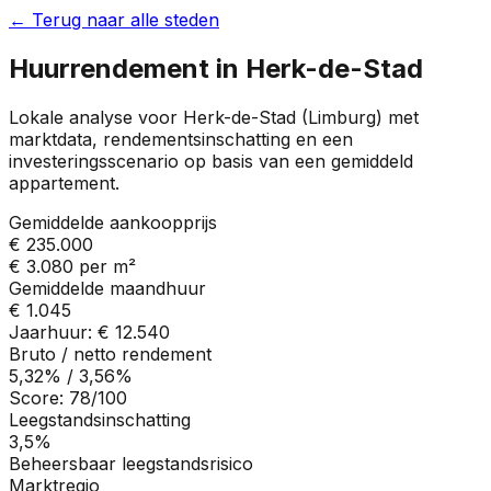
← Terug naar alle steden
Huurrendement in
Herk-de-Stad
Lokale analyse voor
Herk-de-Stad
(
Limburg
) met
marktdata, rendementsinschatting en een
investeringsscenario op basis van een gemiddeld
appartement.
Gemiddelde aankoopprijs
€ 235.000
€ 3.080
per m²
Gemiddelde maandhuur
€ 1.045
Jaarhuur:
€ 12.540
Bruto / netto rendement
5,32%
/
3,56%
Score:
78
/100
Leegstandsinschatting
3,5%
Beheersbaar leegstandsrisico
Marktregio