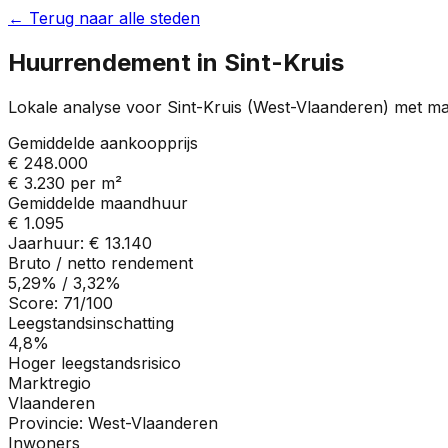
← Terug naar alle steden
Huurrendement in
Sint-Kruis
Lokale analyse voor
Sint-Kruis
(
West-Vlaanderen
) met ma
Gemiddelde aankoopprijs
€ 248.000
€ 3.230
per m²
Gemiddelde maandhuur
€ 1.095
Jaarhuur:
€ 13.140
Bruto / netto rendement
5,29%
/
3,32%
Score:
71
/100
Leegstandsinschatting
4,8%
Hoger leegstandsrisico
Marktregio
Vlaanderen
Provincie:
West-Vlaanderen
Inwoners