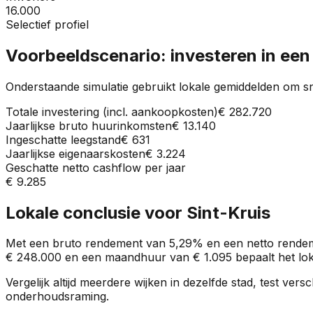
16.000
Selectief profiel
Voorbeeldscenario: investeren in ee
Onderstaande simulatie gebruikt lokale gemiddelden om sn
Totale investering (incl. aankoopkosten)
€ 282.720
Jaarlijkse bruto huurinkomsten
€ 13.140
Ingeschatte leegstand
€ 631
Jaarlijkse eigenaarskosten
€ 3.224
Geschatte netto cashflow per jaar
€ 9.285
Lokale conclusie voor
Sint-Kruis
Met een bruto rendement van
5,29%
en een netto rende
€ 248.000
en een maandhuur van
€ 1.095
bepaalt het lok
Vergelijk altijd meerdere wijken in dezelfde stad, test ve
onderhoudsraming.