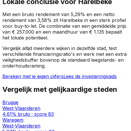
Lokale conclusie voor
Harelbeke
Met een bruto rendement van
5,29%
en een netto
rendement van
3,58%
zit
Harelbeke
in een
sterk profiel
voor buy-to-let. De combinatie van een gemiddelde prijs
van
€ 257.000
en een maandhuur van
€ 1.135
bepaalt
het lokale potentieel.
Vergelijk altijd meerdere wijken in dezelfde stad, test
verschillende financieringsratio's en werk met een extra
veiligheidsbuffer bovenop de standaard leegstands- en
onderhoudsraming.
Bereken met je eigen cijfers
Lees de investeringsgids
Vergelijk met gelijkaardige steden
Brugge
West-Vlaanderen
4,61%
bruto · score
83
Waregem
West-Vlaanderen