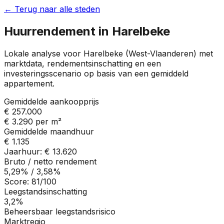
← Terug naar alle steden
Huurrendement in
Harelbeke
Lokale analyse voor
Harelbeke
(
West-Vlaanderen
) met
marktdata, rendementsinschatting en een
investeringsscenario op basis van een gemiddeld
appartement.
Gemiddelde aankoopprijs
€ 257.000
€ 3.290
per m²
Gemiddelde maandhuur
€ 1.135
Jaarhuur:
€ 13.620
Bruto / netto rendement
5,29%
/
3,58%
Score:
81
/100
Leegstandsinschatting
3,2%
Beheersbaar leegstandsrisico
Marktregio