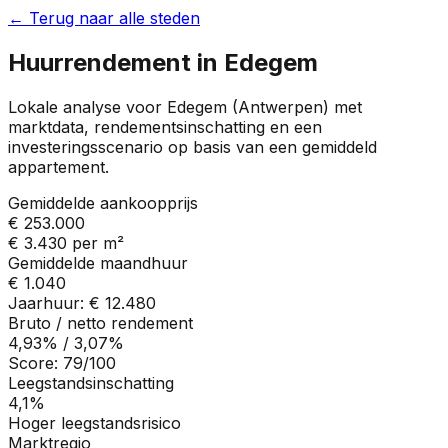
← Terug naar alle steden
Huurrendement in
Edegem
Lokale analyse voor
Edegem
(
Antwerpen
) met
marktdata, rendementsinschatting en een
investeringsscenario op basis van een gemiddeld
appartement.
Gemiddelde aankoopprijs
€ 253.000
€ 3.430
per m²
Gemiddelde maandhuur
€ 1.040
Jaarhuur:
€ 12.480
Bruto / netto rendement
4,93%
/
3,07%
Score:
79
/100
Leegstandsinschatting
4,1%
Hoger leegstandsrisico
Marktregio