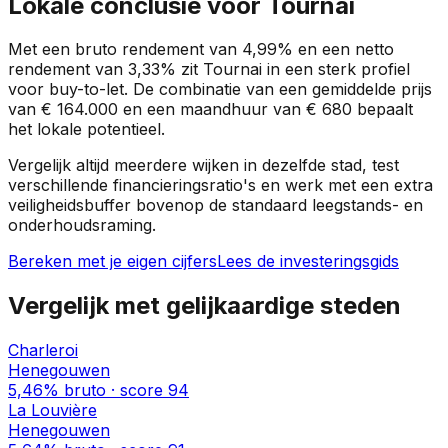
Lokale conclusie voor
Tournai
Met een bruto rendement van
4,99%
en een netto
rendement van
3,33%
zit
Tournai
in een
sterk profiel
voor buy-to-let. De combinatie van een gemiddelde prijs
van
€ 164.000
en een maandhuur van
€ 680
bepaalt
het lokale potentieel.
Vergelijk altijd meerdere wijken in dezelfde stad, test
verschillende financieringsratio's en werk met een extra
veiligheidsbuffer bovenop de standaard leegstands- en
onderhoudsraming.
Bereken met je eigen cijfers
Lees de investeringsgids
Vergelijk met gelijkaardige steden
Charleroi
Henegouwen
5,46%
bruto · score
94
La Louvière
Henegouwen