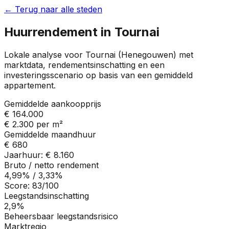
← Terug naar alle steden
Huurrendement in
Tournai
Lokale analyse voor
Tournai
(
Henegouwen
) met
marktdata, rendementsinschatting en een
investeringsscenario op basis van een gemiddeld
appartement.
Gemiddelde aankoopprijs
€ 164.000
€ 2.300
per m²
Gemiddelde maandhuur
€ 680
Jaarhuur:
€ 8.160
Bruto / netto rendement
4,99%
/
3,33%
Score:
83
/100
Leegstandsinschatting
2,9%
Beheersbaar leegstandsrisico
Marktregio