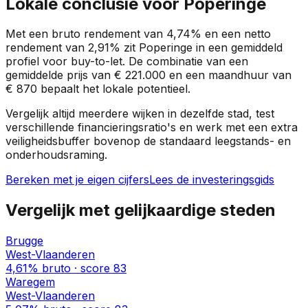
Lokale conclusie voor
Poperinge
Met een bruto rendement van
4,74%
en een netto
rendement van
2,91%
zit
Poperinge
in een
gemiddeld
profiel
voor buy-to-let. De combinatie van een
gemiddelde prijs van
€ 221.000
en een maandhuur van
€ 870
bepaalt het lokale potentieel.
Vergelijk altijd meerdere wijken in dezelfde stad, test
verschillende financieringsratio's en werk met een extra
veiligheidsbuffer bovenop de standaard leegstands- en
onderhoudsraming.
Bereken met je eigen cijfers
Lees de investeringsgids
Vergelijk met gelijkaardige steden
Brugge
West-Vlaanderen
4,61%
bruto · score
83
Waregem
West-Vlaanderen