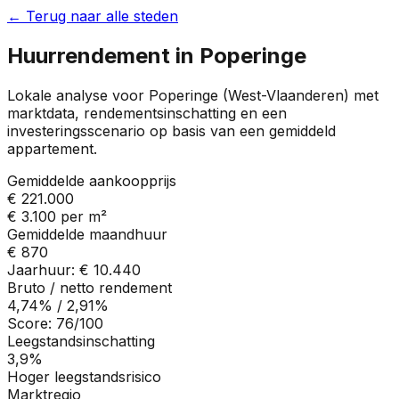
← Terug naar alle steden
Huurrendement in
Poperinge
Lokale analyse voor
Poperinge
(
West-Vlaanderen
) met
marktdata, rendementsinschatting en een
investeringsscenario op basis van een gemiddeld
appartement.
Gemiddelde aankoopprijs
€ 221.000
€ 3.100
per m²
Gemiddelde maandhuur
€ 870
Jaarhuur:
€ 10.440
Bruto / netto rendement
4,74%
/
2,91%
Score:
76
/100
Leegstandsinschatting
3,9%
Hoger leegstandsrisico
Marktregio