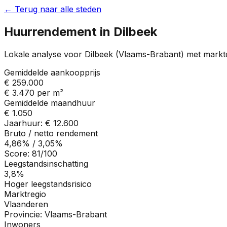
← Terug naar alle steden
Huurrendement in
Dilbeek
Lokale analyse voor
Dilbeek
(
Vlaams-Brabant
) met markt
Gemiddelde aankoopprijs
€ 259.000
€ 3.470
per m²
Gemiddelde maandhuur
€ 1.050
Jaarhuur:
€ 12.600
Bruto / netto rendement
4,86%
/
3,05%
Score:
81
/100
Leegstandsinschatting
3,8%
Hoger leegstandsrisico
Marktregio
Vlaanderen
Provincie:
Vlaams-Brabant
Inwoners