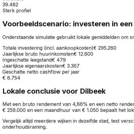
39.482
Sterk profiel
Voorbeeldscenario: investeren in ee
Onderstaande simulatie gebruikt lokale gemiddelden om sn
Totale investering (incl. aankoopkosten)
€ 295.260
Jaarlijkse bruto huurinkomsten
€ 12.600
Ingeschatte leegstand
€ 479
Jaarlijkse eigenaarskosten
€ 3.367
Geschatte netto cashflow per jaar
€ 8.754
Lokale conclusie voor
Dilbeek
Met een bruto rendement van
4,86%
en een netto rende
€ 259.000
en een maandhuur van
€ 1.050
bepaalt het lok
Vergelijk altijd meerdere wijken in dezelfde stad, test ve
onderhoudsraming.