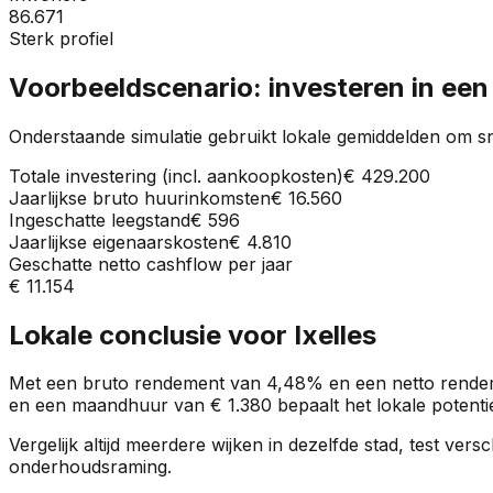
86.671
Sterk profiel
Voorbeeldscenario: investeren in ee
Onderstaande simulatie gebruikt lokale gemiddelden om sn
Totale investering (incl. aankoopkosten)
€ 429.200
Jaarlijkse bruto huurinkomsten
€ 16.560
Ingeschatte leegstand
€ 596
Jaarlijkse eigenaarskosten
€ 4.810
Geschatte netto cashflow per jaar
€ 11.154
Lokale conclusie voor
Ixelles
Met een bruto rendement van
4,48%
en een netto rende
en een maandhuur van
€ 1.380
bepaalt het lokale potentie
Vergelijk altijd meerdere wijken in dezelfde stad, test ve
onderhoudsraming.