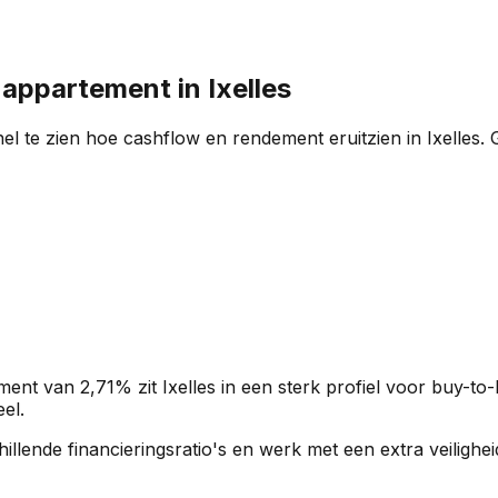
n appartement in
Ixelles
el te zien hoe cashflow en rendement eruitzien in
Ixelles
. 
ment van
2,71%
zit
Ixelles
in een
sterk profiel
voor buy-to-l
el.
rschillende financieringsratio's en werk met een extra veili