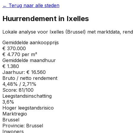
← Terug naar alle steden
Huurrendement in
Ixelles
Lokale analyse voor
Ixelles
(
Brussel
) met marktdata, ren
Gemiddelde aankoopprijs
€ 370.000
€ 4.770
per m²
Gemiddelde maandhuur
€ 1.380
Jaarhuur:
€ 16.560
Bruto / netto rendement
4,48%
/
2,71%
Score:
81
/100
Leegstandsinschatting
3,6%
Hoger leegstandsrisico
Marktregio
Brussel
Provincie:
Brussel
Inwoners